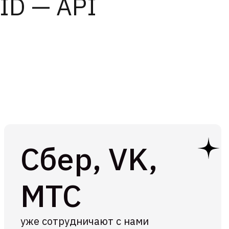
ID — API
Обсудить проект
Сбер, VK,
МТС
уже сотрудничают с нами