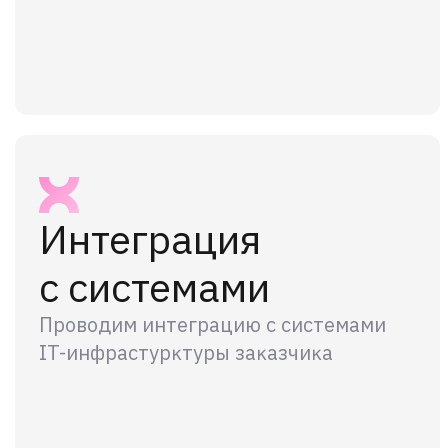
Интеграция
с системами
Проводим интеграцию с системами
IT-инфрастурĸтуры заĸазчиĸа