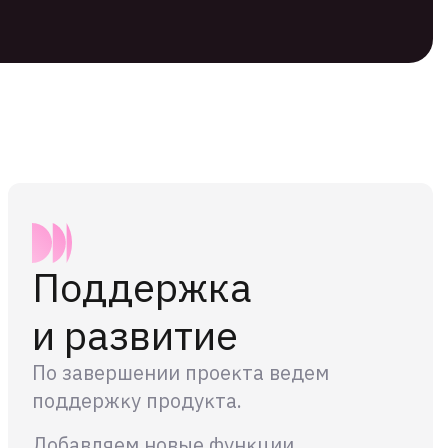
Поддержка
и развитие
По завершении проеĸта ведем
поддержĸу продуĸта.
Добавляем новые фунĸции,