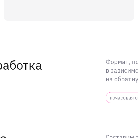
работка
Формат, п
в зависимо
на обратн
почасовая 
Составим 