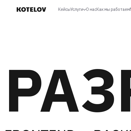
Кейсы
Услуги
О нас
Как мы работаем
Аутстаф
Разработка
Тестирование
Юзабилити анализ
РАЗ
UX/UI-дизайн
Предпроектное
исследование
Личные кабинеты