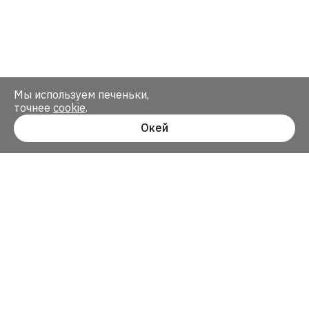
Мы используем печеньки,
точнее
cookie
.
Окей
sales@kotelov.com
+7 499 460 00 56
Кейсы, подкасты и немного новостей:
Я ознакомлен с
политикой конфиденциальности
и
даю
согласие на обработку персональных данных