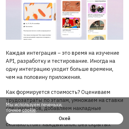
Каждая интеграция – это время на изучение
API, разработку и тестирование. Иногда на
одну интеграцию уходит больше времени,
чем на половину приложения.
Как формируется стоимость? Оцениваем
трудозатраты по этапам, умножаем на ставки
Мы используем печеньки,
специалистов, добавляем накладные
точнее
cookie
.
расходы. Даём детальную смету, где видно,
Окей
сколько стоит каждый блок. Без скрытых