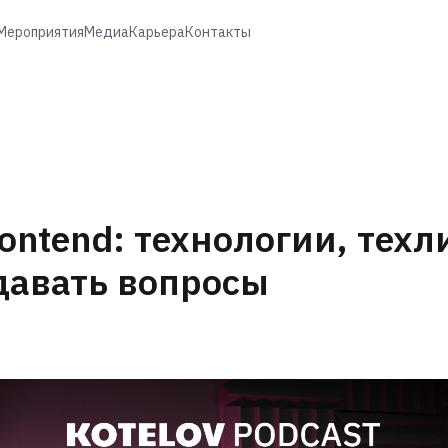
Мероприятия
Медиа
Карьера
Контакты
rontend: технологии, техл
давать вопросы