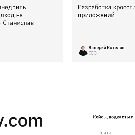
внедрить
Разработка кросс
дход на
приложений
– Станислав
Валерий Котелов
CEO
v.com
Кейсы, подкасты и 