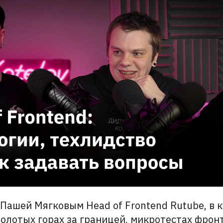
 Пашей Мягковым Head of Frontend Rutube, в 
золотых горах за границей, микротестах фрон