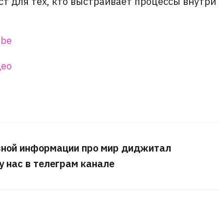
ст для тех, кто выстраивает процессы внутри
ube
део
зной информации про мир диджитал
 у нас в телеграм канале