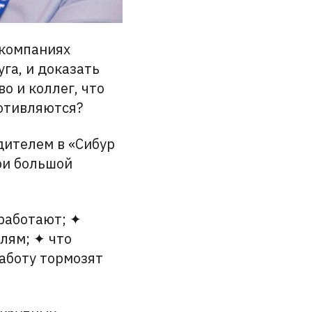
 компаниях
га, и доказать
о и коллег, что
ротивляются?
дителем в «Сибур
ри большой
 работают; ✦
лям; ✦ что
работу тормозят