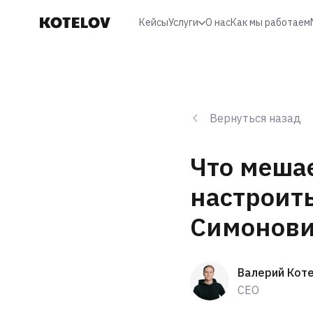
Кейсы
Услуги
О нас
Как мы работаем
Аутстаф
Разработка
Тестирование
Юзабилити анализ
Вернуться назад
UX/UI-дизайн
Предпроектное
Что мешае
исследование
Личные кабинеты
настроит
Симонови
Валерий Кот
CEO