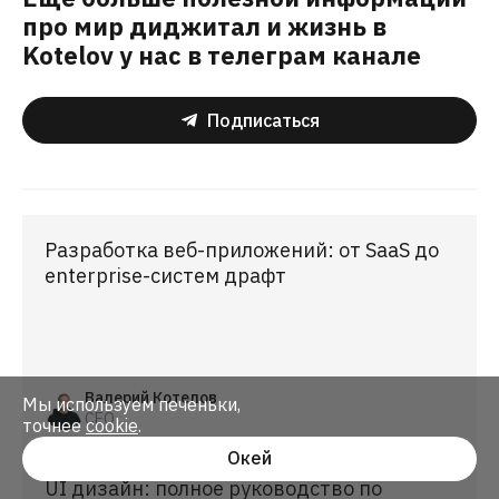
про мир диджитал и жизнь в
Kotelov у нас в телеграм канале
Подписаться
Разработка веб-приложений: от SaaS до
enterprise-систем драфт
Валерий Котелов
Мы используем печеньки,
CEO
точнее
cookie
.
Окей
UI дизайн: полное руководство по