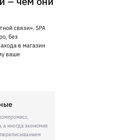
й – чем они
тной связи». SPA
ро, без
захода в магазин
му ваше
ные
 компромисс,
, а иногда экономия
 переписыванием