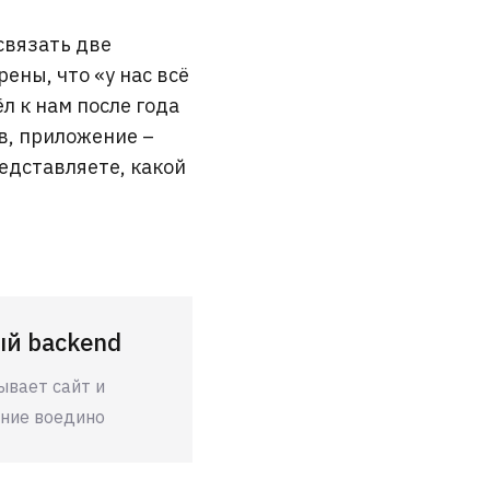
связать две
ены, что «у нас всё
л к нам после года
в, приложение –
редставляете, какой
й backend
ывает сайт и
ние воедино