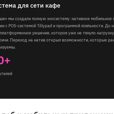
стема для сети кафе
ше» мы создали полную экосистему: нативное мобильное 
ии с POS-системой Tillypad и программой лояльности. До 
сплатформенное решение, которое уже не тянуло нагрузку
фичи. Переход на натив открыл возможности, которые ра
лизуемы.
0+
ателей