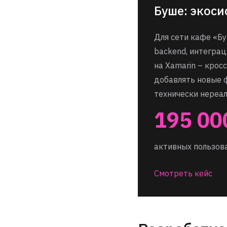
Буше: экоси
Для сети кафе «Бу
backend, интеграц
на Xamarin – крос
добавлять новые 
технически нереа
195 00
активных пользов
Смотреть кейс