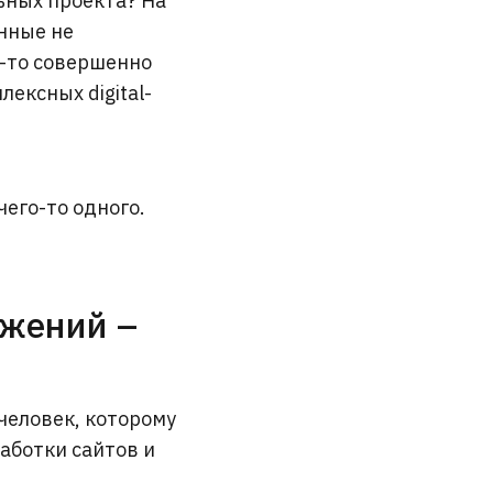
ьных проекта? На
нные не
-то совершенно
лексных digital-
чего-то одного.
ожений –
человек, которому
работки сайтов и