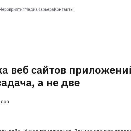
Мероприятия
Медиа
Карьера
Контакты
ка веб сайтов приложени
задача, а не две
елов