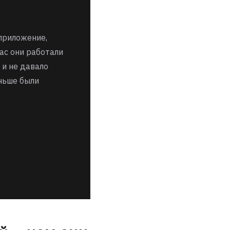
приложение,
нас они работали
 и не давало
ньше были