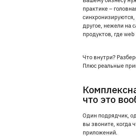
Вашему бизнесу нуж
практике – головна
синхронизируются,
другое, нежели на 
продуктов, где web 
Что внутри? Разберё
Плюс реальные при
Комплексна
что это во
Один подрядчик, од
вы звоните, когда ч
приложений.